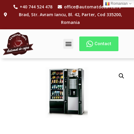
Romanian
+40 744 524 478
office@automatdecafea.ro
Brad, Str. Avram Iancu, Bl. 42, Parter, Cod 335200,
Romania
Contact